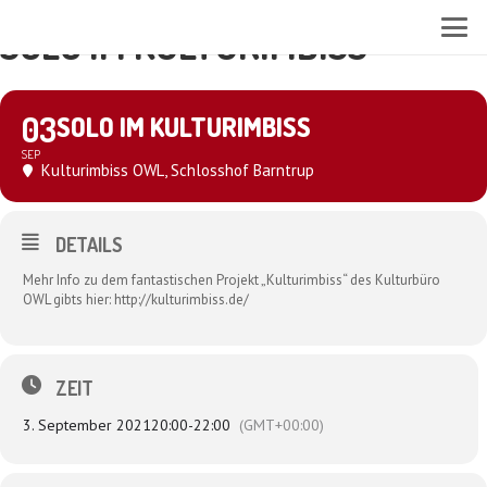
SOLO IM KULTURIMBISS
03
SOLO IM KULTURIMBISS
SEP
Kulturimbiss OWL
, Schlosshof Barntrup
DETAILS
Mehr Info zu dem fantastischen Projekt „Kulturimbiss“ des Kulturbüro
OWL gibts hier: http://kulturimbiss.de/
ZEIT
3. September 2021
20:00
-
22:00
(GMT+00:00)