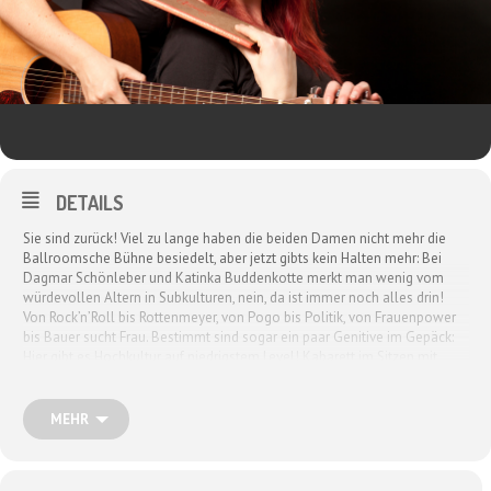
DETAILS
Sie sind zurück! Viel zu lange haben die beiden Damen nicht mehr die
Ballroomsche Bühne besiedelt, aber jetzt gibts kein Halten mehr: Bei
Dagmar Schönleber und Katinka Buddenkotte merkt man wenig vom
würdevollen Altern in Subkulturen, nein, da ist immer noch alles drin!
Von Rock’n’Roll bis Rottenmeyer, von Pogo bis Politik, von Frauenpower
bis Bauer sucht Frau. Bestimmt sind sogar ein paar Genitive im Gepäck:
Hier gibt es Hochkultur auf niedrigstem Level! Kabarett im Sitzen mit
Schautrinken! Rasante Geschichten und Randgruppenchansons in
Bestform! Lesen, Labern, Lieder.
MEHR
Einlass: 20h; Beginn: 21h; Eintritt 8€