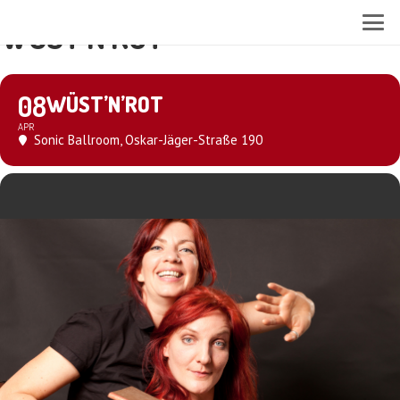
WÜST’N’ROT
08
WÜST’N’ROT
APR
Sonic Ballroom
, Oskar-Jäger-Straße 190